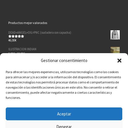
Productos mejor valorados
DEAD+ANGEL+OIL=PNC (sudadera con capucha)
46,00
€
Valorado
con
5.00
de 5
ILUSTRACION INDIAN
Rango de precios: desde 6,00€ hasta 10,00€
6,00
€
-
10,00
€
Gestionar consentimiento
THE MACHINE
26,00
€
Para ofrecer las mejores experiencias, utilizamos tecnologías como las cookies
Parche Pimienta Negra Custom (grande)
para almacenar y/o acceder a la información del dispositivo. El consentimiento
8,50
€
de estas tecnologías nos permitirá procesar datos como el comportamiento de
navegación o las identificaciones únicas en este sitio. No consentir o retirar el
SIN RIESGO NO HAY PLACER (bomber)
consentimiento, puede afectar negativamente a ciertas características y
49,00
€
funciones.
Aceptar
© 2026
Pimienta Negra Custom
– Todos los derechos reservados
Denegar