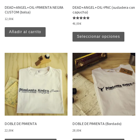
DEAD+ANGEL+OIL=PIMIENTA NEGRA
DEAD+ANGEL+OIL=PNC (sudadera con
CUSTOM (bolsa)
capucha)
12,00
€
Valorado con
46,00
€
5.00
de 5
Este produ
Añadir al carrito
Seleccionar opciones
DOBLE DE PIMIENTA
DOBLE DE PIMIENTA (Bordado)
22,00
€
28,00
€
Este producto tiene múltiples variantes. Las opciones
Este produ