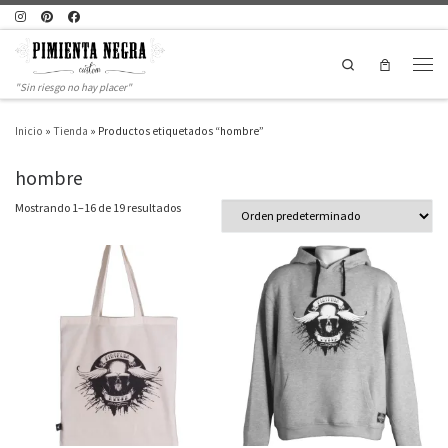
Saltar al contenido
Search
Men
"Sin riesgo no hay placer"
Inicio
»
Tienda
»
Productos etiquetados “hombre”
hombre
Mostrando 1–16 de 19 resultados