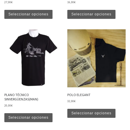
27,00
€
16,00
€
Este producto tiene múltiples variantes. Las opciones
Este produ
Seleccionar opciones
Seleccionar opciones
PLANO TÉCNICO
POLO ELEGANT
SINVERGÜENZAS(MAN)
32,00
€
20,00
€
Este produ
Este producto tiene múltiples variantes. Las opciones
Seleccionar opciones
Seleccionar opciones