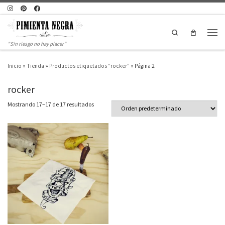
Saltar al contenido
Search
Men
"Sin riesgo no hay placer"
Inicio
»
Tienda
»
Productos etiquetados “rocker”
»
Página 2
rocker
Mostrando 17–17 de 17 resultados